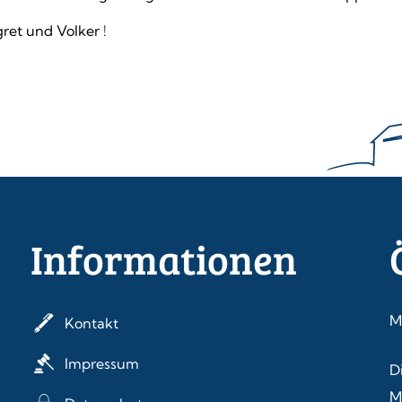
ret und Volker !
Informationen
M
Kontakt
Impressum
D
M