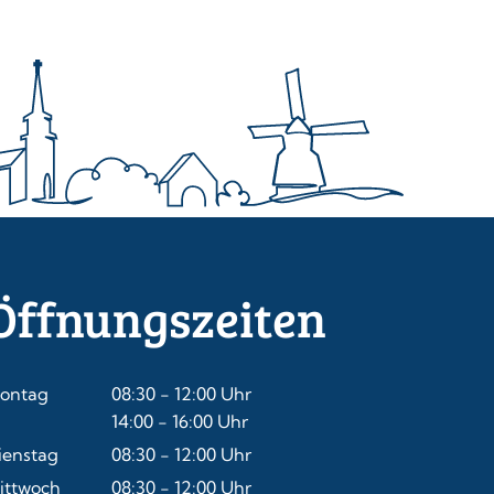
Öffnungszeiten
ontag
08:30
-
12:00
Uhr
Von 08:30 bis 12:00 Uhr
14:00
-
16:00
Uhr
Von 14:00 bis 16:00 Uhr
ienstag
08:30
-
12:00
Uhr
Von 08:30 bis 12:00 Uhr
ittwoch
08:30
-
12:00
Uhr