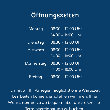
Öffnungszeiten
Montag
08:30
-
12:00
Uhr
14:00
-
16:00
Von 08:30 bis 12:00 Uhr
Uhr
Von 14:00 bis 16:00 Uhr
Dienstag
08:30
-
12:00
Uhr
Von 08:30 bis 12:00 Uhr
Mittwoch
08:30
-
12:00
Uhr
14:00
-
16:00
Von 08:30 bis 12:00 Uhr
Uhr
Von 14:00 bis 16:00 Uhr
Donnerstag
08:30
-
12:00
Uhr
14:00
-
18:00
Von 08:30 bis 12:00 Uhr
Uhr
Von 14:00 bis 18:00 Uhr
Freitag
08:30
-
12:00
Uhr
Von 08:30 bis 12:00 Uhr
Damit wir Ihr Anliegen möglichst ohne Wartezeit
bearbeiten können, empfehlen wir Ihnen, Ihren
Wunschtermin vorab bequem über unsere
Online-
Terminvereinbarung
zu buchen.