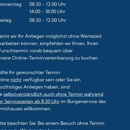
Von 14:00 bis 16:00 Uhr
onnerstag
08:30
-
12:00
Uhr
Von 08:30 bis 12:00 Uhr
14:00
-
18:00
Uhr
Von 14:00 bis 18:00 Uhr
reitag
08:30
-
12:00
Uhr
Von 08:30 bis 12:00 Uhr
amit wir Ihr Anliegen möglichst ohne Wartezeit
earbeiten können, empfehlen wir Ihnen, Ihren
unschtermin vorab bequem über
nsere
Online-Terminvereinbarung
zu buchen.
ollte Ihr gewünschter Termin
nline
nicht
verfügbar sein oder Sie ein
urzfristiges Anliegen haben, sind
ie
selbstverständlich auch ohne Termin während
er Servicezeiten ab 8:30 Uhr
im Bürgerservice des
mtshauses willkommen.
itte beachten Sie: Bei einem Besuch ohne Termin