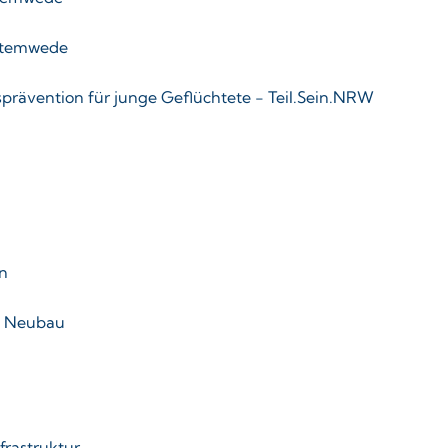
 Stemwede
rävention für junge Geflüchtete - Teil.Sein.NRW
n
d Neubau
frastruktur