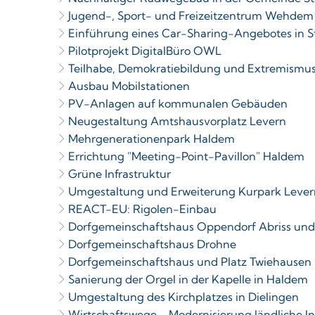
Jugend-, Sport- und Freizeitzentrum Wehdem
Einführung eines Car-Sharing-Angebotes in
Pilotprojekt DigitalBüro OWL
Teilhabe, Demokratiebildung und Extremismusp
Ausbau Mobilstationen
PV-Anlagen auf kommunalen Gebäuden
Neugestaltung Amtshausvorplatz Levern
Mehrgenerationenpark Haldem
Errichtung "Meeting-Point-Pavillon" Haldem
Grüne Infrastruktur
Umgestaltung und Erweiterung Kurpark Lever
REACT-EU: Rigolen-Einbau
Dorfgemeinschaftshaus Oppendorf Abriss un
Dorfgemeinschaftshaus Drohne
Dorfgemeinschaftshaus und Platz Twiehausen
Sanierung der Orgel in der Kapelle in Haldem
Umgestaltung des Kirchplatzes in Dielingen
Wirtschaftswege - Modernisierung ländliche In