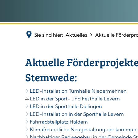
Sie sind hier:
Aktuelles
Aktuelle Förderpr
Aktuelle Förderprojekt
Aktuelle
Stemwede:
Förderprojekte
LED-Installation Turnhalle Niedermehnen
LED in der Sport- und Festhalle Levern
LED in der Sporthalle Dielingen
LED-Installation in der Sporthalle Levern
Fahrradstellplatz Haldem
Klimafreundliche Neugestaltung der kommuna
Nachhaltiger Radwegebau in der Gemeinde 