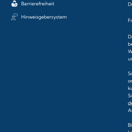
Barrierefreiheit
D
Hinweisgebersystem
F
D
b
W
u
S
o
k
S
d
A
B