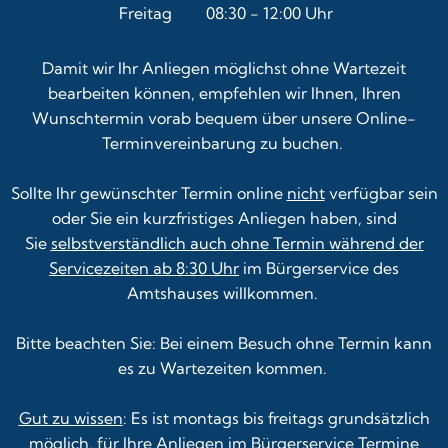
Von 14:00 bis 18:00 Uhr
Freitag
08:30
-
12:00
Uhr
Von 08:30 bis 12:00 Uhr
Damit wir Ihr Anliegen möglichst ohne Wartezeit
bearbeiten können, empfehlen wir Ihnen, Ihren
Wunschtermin vorab bequem über unsere
Online-
Terminvereinbarung
zu buchen.
Sollte Ihr gewünschter Termin online
nicht
verfügbar sein
oder Sie ein kurzfristiges Anliegen haben, sind
Sie
selbstverständlich auch ohne Termin während der
Servicezeiten ab 8:30 Uhr
im Bürgerservice des
Amtshauses willkommen.
Bitte beachten Sie: Bei einem Besuch ohne Termin kann
es zu Wartezeiten kommen.
Gut zu wissen
: Es ist montags bis freitags grundsätzlich
möglich, für Ihre Anliegen im Bürgerservice Termine