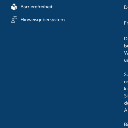
Barrierefreiheit
D
Hinweisgebersystem
F
D
b
W
u
S
o
k
S
d
A
B