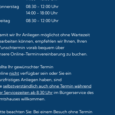
Von 14:00 bis 16:00 Uhr
onnerstag
08:30
-
12:00
Uhr
Von 08:30 bis 12:00 Uhr
14:00
-
18:00
Uhr
Von 14:00 bis 18:00 Uhr
reitag
08:30
-
12:00
Uhr
Von 08:30 bis 12:00 Uhr
amit wir Ihr Anliegen möglichst ohne Wartezeit
earbeiten können, empfehlen wir Ihnen, Ihren
unschtermin vorab bequem über
nsere
Online-Terminvereinbarung
zu buchen.
ollte Ihr gewünschter Termin
nline
nicht
verfügbar sein oder Sie ein
urzfristiges Anliegen haben, sind
ie
selbstverständlich auch ohne Termin während
er Servicezeiten ab 8:30 Uhr
im Bürgerservice des
mtshauses willkommen.
itte beachten Sie: Bei einem Besuch ohne Termin