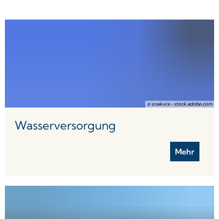
Abwasser
© ©sakura - stock.adobe.com
Wasserversorgung
Mehr