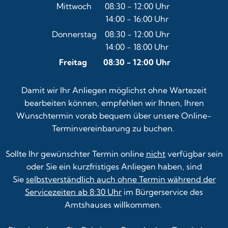
Von 08:30 bis 12:00 Uhr
Mittwoch
08:30
-
12:00
Uhr
14:00
-
16:00
Von 08:30 bis 12:00 Uhr
Uhr
Von 14:00 bis 16:00 Uhr
Donnerstag
08:30
-
12:00
Uhr
14:00
-
18:00
Von 08:30 bis 12:00 Uhr
Uhr
Von 14:00 bis 18:00 Uhr
Freitag
08:30
-
12:00
Uhr
Von 08:30 bis 12:00 Uhr
Damit wir Ihr Anliegen möglichst ohne Wartezeit
bearbeiten können, empfehlen wir Ihnen, Ihren
Wunschtermin vorab bequem über unsere
Online-
Terminvereinbarung
zu buchen.
Sollte Ihr gewünschter Termin online
nicht
verfügbar sein
oder Sie ein kurzfristiges Anliegen haben, sind
Sie
selbstverständlich auch ohne Termin während der
Servicezeiten ab 8:30 Uhr
im Bürgerservice des
Amtshauses willkommen.