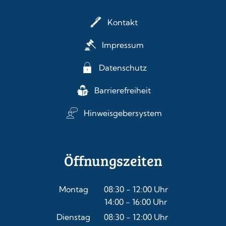
Kontakt
Impressum
Datenschutz
Barrierefreiheit
Hinweisgebersystem
Öffnungszeiten
Montag
08:30
-
12:00
Uhr
14:00
-
16:00
Von 08:30 bis 12:00 Uhr
Uhr
Von 14:00 bis 16:00 Uhr
Dienstag
08:30
-
12:00
Uhr