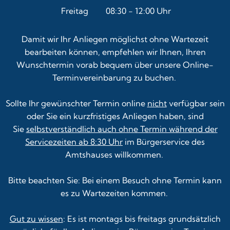
Von 14:00 bis 18:00 Uhr
Freitag
08:30
-
12:00
Uhr
Von 08:30 bis 12:00 Uhr
Damit wir Ihr Anliegen möglichst ohne Wartezeit
bearbeiten können, empfehlen wir Ihnen, Ihren
Wunschtermin vorab bequem über unsere
Online-
Terminvereinbarung
zu buchen.
Sollte Ihr gewünschter Termin online
nicht
verfügbar sein
oder Sie ein kurzfristiges Anliegen haben, sind
Sie
selbstverständlich auch ohne Termin während der
Servicezeiten ab 8:30 Uhr
im Bürgerservice des
Amtshauses willkommen.
Bitte beachten Sie: Bei einem Besuch ohne Termin kann
es zu Wartezeiten kommen.
Gut zu wissen
: Es ist montags bis freitags grundsätzlich