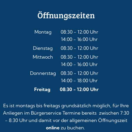
Öffnungszeiten
Montag
08:30
-
12:00
Uhr
14:00
-
16:00
Von 08:30 bis 12:00 Uhr
Uhr
Von 14:00 bis 16:00 Uhr
Dienstag
08:30
-
12:00
Uhr
Von 08:30 bis 12:00 Uhr
Mittwoch
08:30
-
12:00
Uhr
14:00
-
16:00
Von 08:30 bis 12:00 Uhr
Uhr
Von 14:00 bis 16:00 Uhr
Donnerstag
08:30
-
12:00
Uhr
14:00
-
18:00
Von 08:30 bis 12:00 Uhr
Uhr
Von 14:00 bis 18:00 Uhr
Freitag
08:30
-
12:00
Uhr
Von 08:30 bis 12:00 Uhr
Es ist montags bis freitags grundsätzlich möglich, für Ihre
Anliegen im Bürgerservice Termine bereits zwischen 7:30
- 8:30 Uhr und damit vor der allgemeinen Öffnungszeit
online
zu buchen.