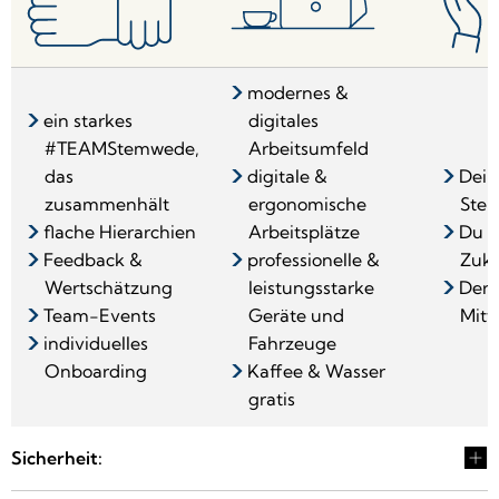
modernes &
ein starkes
digitales
#TEAMStemwede,
Arbeitsumfeld
das
digitale &
Dein
zusammenhält
ergonomische
Ste
flache Hierarchien
Arbeitsplätze
Du g
Feedback &
professionelle &
Zuku
Wertschätzung
leistungsstarke
Der 
Team-Events
Geräte und
Mitt
individuelles
Fahrzeuge
Onboarding
Kaffee & Wasser
gratis
Sicherheit: