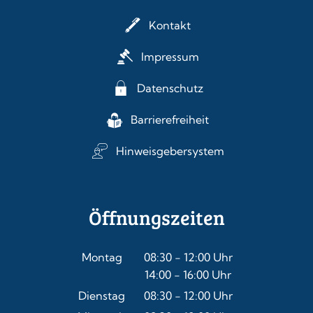
Kontakt
Impressum
Datenschutz
Barrierefreiheit
Hinweisgebersystem
Öffnungszeiten
Montag
08:30
-
12:00
Uhr
14:00
-
16:00
Von 08:30 bis 12:00 Uhr
Uhr
Von 14:00 bis 16:00 Uhr
Dienstag
08:30
-
12:00
Uhr
Von 08:30 bis 12:00 Uhr