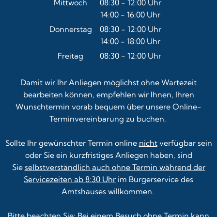
Mittwoch
08:30
-
12:00
Uhr
14:00
-
16:00
Von 08:30 bis 12:00 Uhr
Uhr
Von 14:00 bis 16:00 Uhr
Donnerstag
08:30
-
12:00
Uhr
14:00
-
18:00
Von 08:30 bis 12:00 Uhr
Uhr
Von 14:00 bis 18:00 Uhr
Freitag
08:30
-
12:00
Uhr
Von 08:30 bis 12:00 Uhr
Damit wir Ihr Anliegen möglichst ohne Wartezeit
bearbeiten können, empfehlen wir Ihnen, Ihren
Wunschtermin vorab bequem über unsere
Online-
Terminvereinbarung
zu buchen.
Sollte Ihr gewünschter Termin online
nicht
verfügbar sein
oder Sie ein kurzfristiges Anliegen haben, sind
Sie
selbstverständlich auch ohne Termin während der
Servicezeiten ab 8:30 Uhr
im Bürgerservice des
Amtshauses willkommen.
Bitte beachten Sie: Bei einem Besuch ohne Termin kann