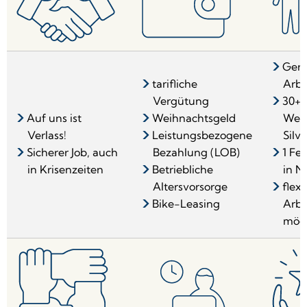
Gere
tarifliche
Arbe
Vergütung
30+ T
Auf uns ist
Weihnachtsgeld
Wei
Verlass!
Leistungsbezogene
Silve
Sicherer Job, auch
Bezahlung (LOB)
1 Fe
in Krisenzeiten
Betriebliche
in N
Altersvorsorge
flexi
Bike-Leasing
Arbe
mögl