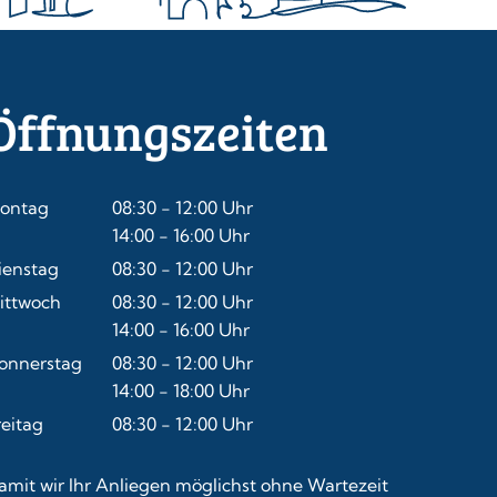
Öffnungszeiten
ontag
08:30
-
12:00
Uhr
Von 08:30 bis 12:00 Uhr
14:00
-
16:00
Uhr
Von 14:00 bis 16:00 Uhr
ienstag
08:30
-
12:00
Uhr
Von 08:30 bis 12:00 Uhr
ittwoch
08:30
-
12:00
Uhr
Von 08:30 bis 12:00 Uhr
14:00
-
16:00
Uhr
Von 14:00 bis 16:00 Uhr
onnerstag
08:30
-
12:00
Uhr
Von 08:30 bis 12:00 Uhr
14:00
-
18:00
Uhr
Von 14:00 bis 18:00 Uhr
reitag
08:30
-
12:00
Uhr
Von 08:30 bis 12:00 Uhr
amit wir Ihr Anliegen möglichst ohne Wartezeit