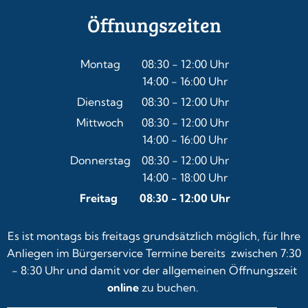
Öffnungszeiten
Montag
08:30
-
12:00
Uhr
14:00
-
16:00
Von 08:30 bis 12:00 Uhr
Uhr
Von 14:00 bis 16:00 Uhr
Dienstag
08:30
-
12:00
Uhr
Von 08:30 bis 12:00 Uhr
Mittwoch
08:30
-
12:00
Uhr
14:00
-
16:00
Von 08:30 bis 12:00 Uhr
Uhr
Von 14:00 bis 16:00 Uhr
Donnerstag
08:30
-
12:00
Uhr
14:00
-
18:00
Von 08:30 bis 12:00 Uhr
Uhr
Von 14:00 bis 18:00 Uhr
Freitag
08:30
-
12:00
Uhr
Von 08:30 bis 12:00 Uhr
Es ist montags bis freitags grundsätzlich möglich, für Ihre
Anliegen im Bürgerservice Termine bereits zwischen 7:30
- 8:30 Uhr und damit vor der allgemeinen Öffnungszeit
online
zu buchen.