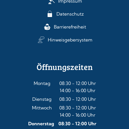
Impressum
Datenschutz
Barrierefreiheit
Hinweisgebersystem
Öffnungszeiten
Montag
08:30
-
12:00
Uhr
14:00
-
16:00
Von 08:30 bis 12:00 Uhr
Uhr
Von 14:00 bis 16:00 Uhr
Dienstag
08:30
-
12:00
Uhr
Von 08:30 bis 12:00 Uhr
Mittwoch
08:30
-
12:00
Uhr
14:00
-
16:00
Von 08:30 bis 12:00 Uhr
Uhr
Von 14:00 bis 16:00 Uhr
Donnerstag
08:30
-
12:00
Uhr