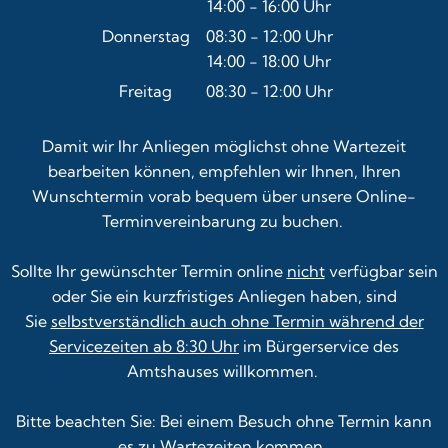
14:00
-
16:00
Von 08:30 bis 12:00 Uhr
Uhr
Von 14:00 bis 16:00 Uhr
Donnerstag
08:30
-
12:00
Uhr
14:00
-
18:00
Von 08:30 bis 12:00 Uhr
Uhr
Von 14:00 bis 18:00 Uhr
Freitag
08:30
-
12:00
Uhr
Von 08:30 bis 12:00 Uhr
Damit wir Ihr Anliegen möglichst ohne Wartezeit
bearbeiten können, empfehlen wir Ihnen, Ihren
Wunschtermin vorab bequem über unsere
Online-
Terminvereinbarung
zu buchen.
Sollte Ihr gewünschter Termin online
nicht
verfügbar sein
oder Sie ein kurzfristiges Anliegen haben, sind
Sie
selbstverständlich auch ohne Termin während der
Servicezeiten ab 8:30 Uhr
im Bürgerservice des
Amtshauses willkommen.
Bitte beachten Sie: Bei einem Besuch ohne Termin kann
es zu Wartezeiten kommen.