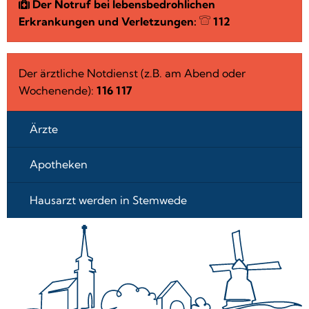
Der Notruf bei lebensbedrohlichen
Erkrankungen und Verletzungen:
112
Der ärztliche Notdienst (z.B. am Abend oder
Wochenende):
116 117
Ärzte
Apotheken
Hausarzt werden in Stemwede