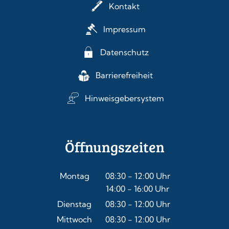
Kontakt
Impressum
Datenschutz
Barrierefreiheit
Hinweisgebersystem
Öffnungszeiten
Montag
08:30
-
12:00
Uhr
14:00
-
16:00
Von 08:30 bis 12:00 Uhr
Uhr
Von 14:00 bis 16:00 Uhr
Dienstag
08:30
-
12:00
Uhr
Von 08:30 bis 12:00 Uhr
Mittwoch
08:30
-
12:00
Uhr