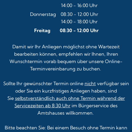
14:00
-
16:00
Von 08:30 bis 12:00 Uhr
Uhr
Von 14:00 bis 16:00 Uhr
Donnerstag
08:30
-
12:00
Uhr
14:00
-
18:00
Von 08:30 bis 12:00 Uhr
Uhr
Von 14:00 bis 18:00 Uhr
Freitag
08:30
-
12:00
Uhr
Von 08:30 bis 12:00 Uhr
Damit wir Ihr Anliegen möglichst ohne Wartezeit
bearbeiten können, empfehlen wir Ihnen, Ihren
Wunschtermin vorab bequem über unsere
Online-
Terminvereinbarung
zu buchen.
Sollte Ihr gewünschter Termin online
nicht
verfügbar sein
oder Sie ein kurzfristiges Anliegen haben, sind
Sie
selbstverständlich auch ohne Termin während der
Servicezeiten ab 8:30 Uhr
im Bürgerservice des
Amtshauses willkommen.
Bitte beachten Sie: Bei einem Besuch ohne Termin kann