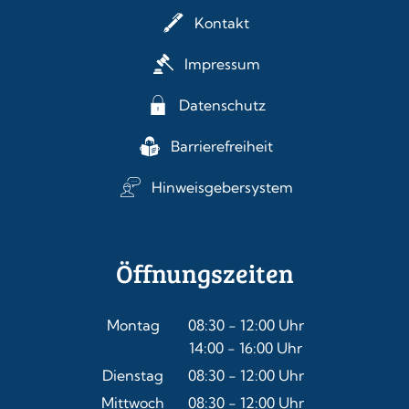
Kontakt
Impressum
Datenschutz
Barrierefreiheit
Hinweisgebersystem
Öffnungszeiten
Montag
08:30
-
12:00
Uhr
14:00
-
16:00
Von 08:30 bis 12:00 Uhr
Uhr
Von 14:00 bis 16:00 Uhr
Dienstag
08:30
-
12:00
Uhr
Von 08:30 bis 12:00 Uhr
Mittwoch
08:30
-
12:00
Uhr