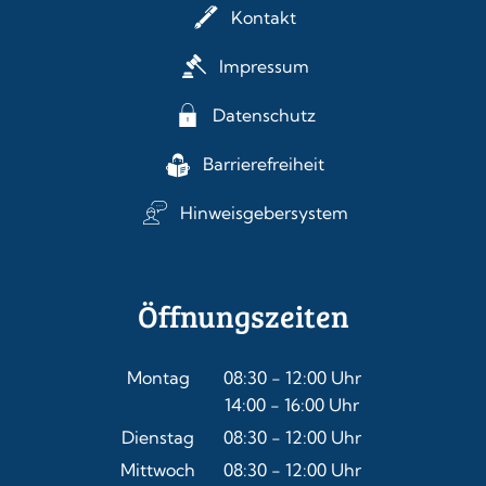
Kontakt
Impressum
Datenschutz
Barrierefreiheit
Hinweisgebersystem
Öffnungszeiten
Montag
08:30
-
12:00
Uhr
14:00
-
16:00
Von 08:30 bis 12:00 Uhr
Uhr
Von 14:00 bis 16:00 Uhr
Dienstag
08:30
-
12:00
Uhr
Von 08:30 bis 12:00 Uhr
Mittwoch
08:30
-
12:00
Uhr