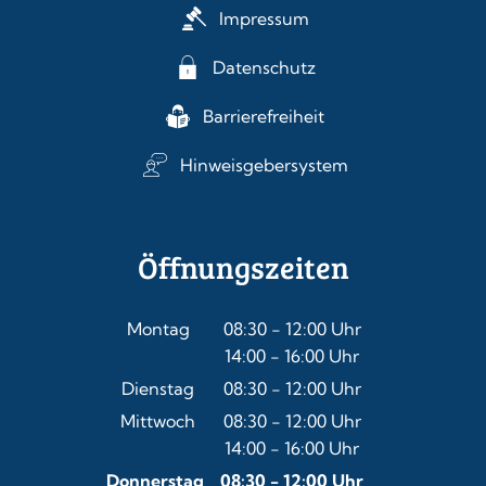
Impressum
Datenschutz
Barrierefreiheit
Hinweisgebersystem
Öffnungszeiten
Montag
08:30
-
12:00
Uhr
14:00
-
16:00
Von 08:30 bis 12:00 Uhr
Uhr
Von 14:00 bis 16:00 Uhr
Dienstag
08:30
-
12:00
Uhr
Von 08:30 bis 12:00 Uhr
Mittwoch
08:30
-
12:00
Uhr
14:00
-
16:00
Von 08:30 bis 12:00 Uhr
Uhr
Von 14:00 bis 16:00 Uhr
Donnerstag
08:30
-
12:00
Uhr