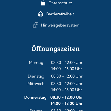
Datenschutz
Barrierefreiheit
Hinweisgebersystem
Öffnungszeiten
Montag
08:30
-
12:00
Uhr
14:00
-
16:00
Von 08:30 bis 12:00 Uhr
Uhr
Von 14:00 bis 16:00 Uhr
Dienstag
08:30
-
12:00
Uhr
Von 08:30 bis 12:00 Uhr
Mittwoch
08:30
-
12:00
Uhr
14:00
-
16:00
Von 08:30 bis 12:00 Uhr
Uhr
Von 14:00 bis 16:00 Uhr
Donnerstag
08:30
-
12:00
Uhr
14:00
-
18:00
Von 08:30 bis 12:00 Uhr
Uhr
Von 14:00 bis 18:00 Uhr
Freitag
08:30
-
12:00
Uhr