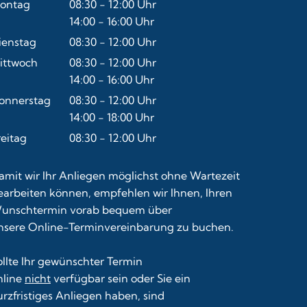
ontag
08:30
-
12:00
Uhr
Von 08:30 bis 12:00 Uhr
14:00
-
16:00
Uhr
Von 14:00 bis 16:00 Uhr
ienstag
08:30
-
12:00
Uhr
Von 08:30 bis 12:00 Uhr
ittwoch
08:30
-
12:00
Uhr
Von 08:30 bis 12:00 Uhr
14:00
-
16:00
Uhr
Von 14:00 bis 16:00 Uhr
onnerstag
08:30
-
12:00
Uhr
Von 08:30 bis 12:00 Uhr
14:00
-
18:00
Uhr
Von 14:00 bis 18:00 Uhr
reitag
08:30
-
12:00
Uhr
Von 08:30 bis 12:00 Uhr
amit wir Ihr Anliegen möglichst ohne Wartezeit
earbeiten können, empfehlen wir Ihnen, Ihren
unschtermin vorab bequem über
nsere
Online-Terminvereinbarung
zu buchen.
ollte Ihr gewünschter Termin
nline
nicht
verfügbar sein oder Sie ein
urzfristiges Anliegen haben, sind