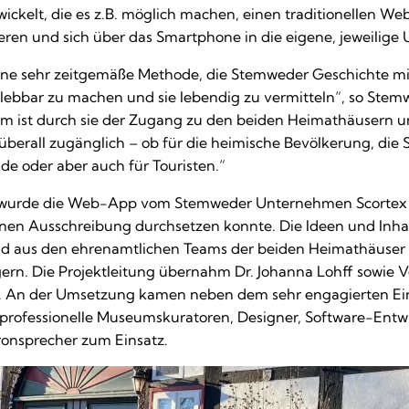
ickelt, die es z.B. möglich machen, einen traditionellen Web
ieren und sich über das Smartphone in die eigene, jeweilige
ine sehr zeitgemäße Methode, die Stemweder Geschichte mit
rlebbar zu machen und sie lebendig zu vermitteln“, so Ste
lem ist durch sie der Zugang zu den beiden Heimathäusern
überall zugänglich – ob für die heimische Bevölkerung, die
de oder aber auch für Touristen.“
wurde die Web-App vom Stemweder Unternehmen Scortex T
en Ausschreibung durchsetzen konnte. Die Ideen und Inhalt
nd aus den ehrenamtlichen Teams der beiden Heimathäuser s
rn. Die Projektleitung übernahm Dr. Johanna Lohff sowie Ve
 An der Umsetzung kamen neben dem sehr engagierten Ein
rofessionelle Museumskuratoren, Designer, Software-Entwic
ronsprecher zum Einsatz.