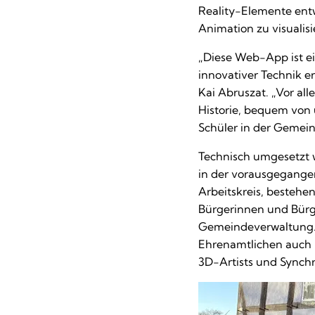
Reality-Elemente entw
Animation zu visualis
„Diese Web-App ist e
innovativer Technik e
Kai Abruszat. „Vor al
Historie, bequem von 
Schüler in der Gemein
Technisch umgesetzt 
in der vorausgegangen
Arbeitskreis, bestehe
Bürgerinnen und Bürge
Gemeindeverwaltung.
Ehrenamtlichen auch p
3D-Artists und Synch