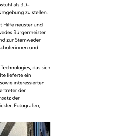
stuhl als 3D-
 Umgebung zu stellen.
 Hilfe neuster und
mwedes Bürgermeister
 und zur Stemweder
 Schülerinnen und
echnologies, das sich
e lieferte ein
owie interessierten
rtreter der
satz der
kler, Fotografen,