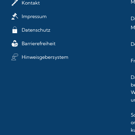
M
Kontakt
Impressum
D
M
Datenschutz
Barrierefreiheit
D
Hinweisgebersystem
F
D
b
W
u
S
o
k