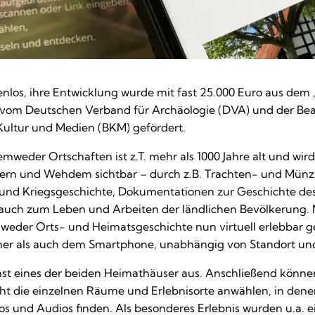
nlos, ihre Entwicklung wurde mit fast 25.000 Euro aus dem
om Deutschen Verband für Archäologie (DVA) und der Bea
Kultur und Medien (BKM) gefördert.
mweder Ortschaften ist z.T. mehr als 1000 Jahre alt und wird
vern und Wehdem sichtbar – durch z.B. Trachten- und Mü
 und Kriegsgeschichte, Dokumentationen zur Geschichte des
ls auch zum Leben und Arbeiten der ländlichen Bevölkerung. 
weder Orts- und Heimatsgeschichte nun virtuell erlebbar 
er als auch dem Smartphone, unabhängig von Standort und
st eines der beiden Heimathäuser aus. Anschließend können
ht die einzelnen Räume und Erlebnisorte anwählen, in denen
eos und Audios finden. Als besonderes Erlebnis wurden u.a.