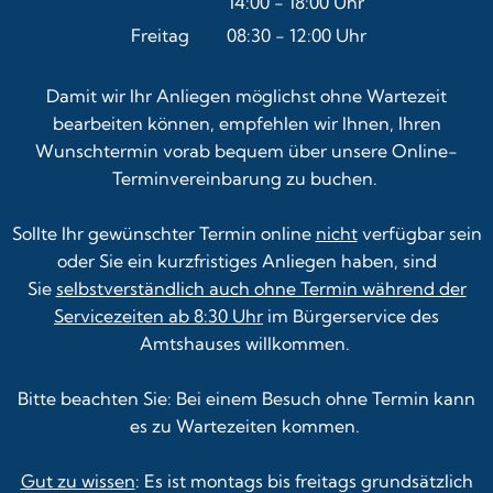
14:00
-
18:00
Von 08:30 bis 12:00 Uhr
Uhr
Von 14:00 bis 18:00 Uhr
Freitag
08:30
-
12:00
Uhr
Von 08:30 bis 12:00 Uhr
Damit wir Ihr Anliegen möglichst ohne Wartezeit
bearbeiten können, empfehlen wir Ihnen, Ihren
Wunschtermin vorab bequem über unsere
Online-
Terminvereinbarung
zu buchen.
Sollte Ihr gewünschter Termin online
nicht
verfügbar sein
oder Sie ein kurzfristiges Anliegen haben, sind
Sie
selbstverständlich auch ohne Termin während der
Servicezeiten ab 8:30 Uhr
im Bürgerservice des
Amtshauses willkommen.
Bitte beachten Sie: Bei einem Besuch ohne Termin kann
es zu Wartezeiten kommen.
Gut zu wissen
: Es ist montags bis freitags grundsätzlich