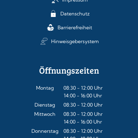
Datenschutz
Barrierefreiheit
Hinweisgebersystem
Öffnungszeiten
Montag
08:30
-
12:00
Uhr
14:00
-
16:00
Von 08:30 bis 12:00 Uhr
Uhr
Von 14:00 bis 16:00 Uhr
Dienstag
08:30
-
12:00
Uhr
Von 08:30 bis 12:00 Uhr
Mittwoch
08:30
-
12:00
Uhr
14:00
-
16:00
Von 08:30 bis 12:00 Uhr
Uhr
Von 14:00 bis 16:00 Uhr
Donnerstag
08:30
-
12:00
Uhr