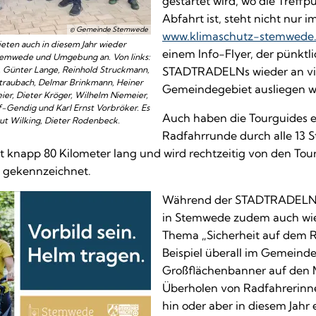
gestartet wird, wo die Treff
Abfahrt ist, steht nicht nur im
© Gemeinde Stemwede
www.klimaschutz-stemwede
eten auch in diesem Jahr wieder
einem Info-Flyer, der pünktl
temwede und Umgebung an. Von links:
r, Günter Lange, Reinhold Struckmann,
STADTRADELNs wieder an vie
traubach, Delmar Brinkmann, Heiner
Gemeindegebiet ausliegen w
ier, Dieter Kröger, Wilhelm Niemeier,
-Gendig und Karl Ernst Vorbröker. Es
Auch haben die Tourguides e
ut Wilking, Dieter Rodenbeck.
Radfahrrunde durch alle 13 
st knapp 80 Kilometer lang und wird rechtzeitig von den Tou
n gekennzeichnet.
Während der STADTRADELN
in Stemwede zudem auch wie
Thema „Sicherheit auf dem 
Beispiel überall im Gemeind
Großflächenbanner auf den 
Überholen von Radfahrerinn
hin oder aber in diesem Jahr 