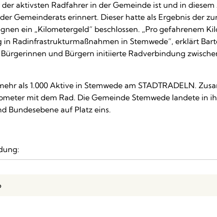
er der aktivsten Radfahrer in der Gemeinde ist und in diese
er Gemeinderats erinnert. Dieser hatte als Ergebnis der z
 ein „Kilometergeld“ beschlossen. „Pro gefahrenem Kilome
ag in Radinfrastrukturmaßnahmen in Stemwede“, erklärt Barte
on Bürgerinnen und Bürgern initiierte Radverbindung zwisc
h mehr als 1.000 Aktive in Stemwede am STADTRADELN. Zus
lometer mit dem Rad. Die Gemeinde Stemwede landete in ih
nd Bundesebene auf Platz eins.
ldung:
6