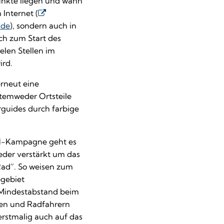
punkte liegen und wann
 Internet (
.de
), sondern auch in
ich zum Start des
len Stellen im
ird.
rneut eine
Stemweder Ortsteile
rguides durch farbige
-Kampagne geht es
der verstärkt um das
Rad“. So weisen zum
egebiet
Mindestabstand beim
en und Radfahrern
erstmalig auch auf das