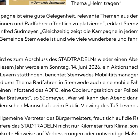
Thema „Helm tragen“.
© Gemeinde Stemwede
pagne ist eine gute Gelegenheit, relevante Themen aus dem
nen und Radfahrer öffentlich zu platzieren“, erklärt Stem
fred Südmeyer. „Gleichzeitig zeigt die Kampagne in jedem 
e Gemeinde Stemwede ist und wie viele wunderbare und fahr
wird es zum Abschluss des STADTRADELNs wieder einen Absc
iesem Jahr werde am Sonntag, 14. Juni 2026, ein Aktionsna
Levern stattfinden, berichtet Stemwedes Mobilitätsmanager.
und ums Thema Radfahren in Stemwede auch eine mobile Fa
 einen Infostand des ADFC, eine Codierungsaktion der Polize
er Bratwurst“, so Südmeyer. „Wer will kann den Abend dan
deutschen Mannschaft beim Public Viewing des TuS Levern a
 allgemeine Vertreter des Bürgermeisters, freut sich auf die
liefere das STADTRADELN nicht nur Kilometer fürs Klima, son
krete Hinweise auf Verbesserungen oder notwendige Maßn