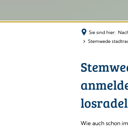
Sie sind hier:
Nach
Stemwede stadtrad
Stemwed
anmelde
losrade
Wie auch schon im