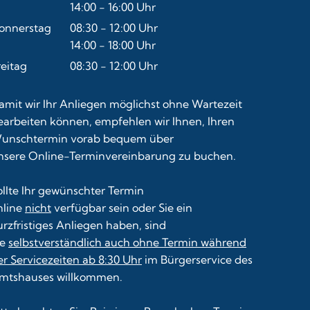
Von 08:30 bis 12:00 Uhr
14:00
-
16:00
Uhr
Von 14:00 bis 16:00 Uhr
onnerstag
08:30
-
12:00
Uhr
Von 08:30 bis 12:00 Uhr
14:00
-
18:00
Uhr
Von 14:00 bis 18:00 Uhr
reitag
08:30
-
12:00
Uhr
Von 08:30 bis 12:00 Uhr
amit wir Ihr Anliegen möglichst ohne Wartezeit
earbeiten können, empfehlen wir Ihnen, Ihren
unschtermin vorab bequem über
nsere
Online-Terminvereinbarung
zu buchen.
ollte Ihr gewünschter Termin
nline
nicht
verfügbar sein oder Sie ein
urzfristiges Anliegen haben, sind
ie
selbstverständlich auch ohne Termin während
er Servicezeiten ab 8:30 Uhr
im Bürgerservice des
mtshauses willkommen.