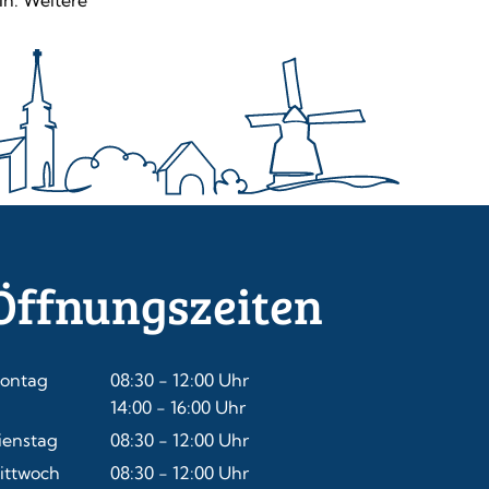
In. Weitere
Öffnungszeiten
ontag
08:30
-
12:00
Uhr
Von 08:30 bis 12:00 Uhr
14:00
-
16:00
Uhr
Von 14:00 bis 16:00 Uhr
ienstag
08:30
-
12:00
Uhr
Von 08:30 bis 12:00 Uhr
ittwoch
08:30
-
12:00
Uhr