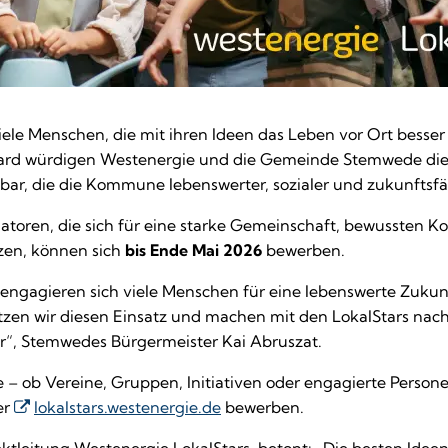
iele Menschen, die mit ihren Ideen das Leben vor Ort besse
ard würdigen Westenergie und die Gemeinde Stemwede di
bar, die die Kommune lebenswerter, sozialer und zukunftsfä
tiatoren, die sich für eine starke Gemeinschaft, bewussten 
zen, können sich
bis Ende Mai 2026
bewerben.
 engagieren sich viele Menschen für eine lebenswerte Zuku
zen wir diesen Einsatz und machen mit den LokalStars nachh
ar“, Stemwedes Bürgermeister Kai Abruszat.
e – ob Vereine, Gruppen, Initiativen oder engagierte Perso
er
lokalstars.westenergie.de
bewerben.