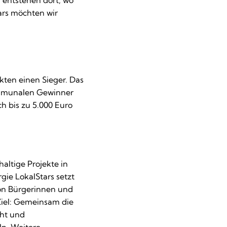
 entstehen dort, wo
rs möchten wir
kten einen Sieger. Das
ommunalen Gewinner
h bis zu 5.000 Euro
ltige Projekte in
gie LokalStars setzt
von Bürgerinnen und
Ziel: Gemeinsam die
cht und