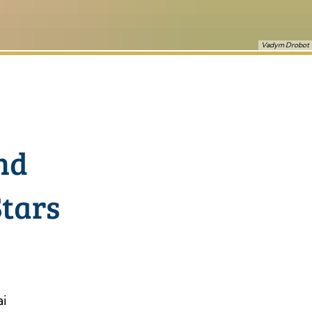
Vadym Drobot
nd
Stars
ai