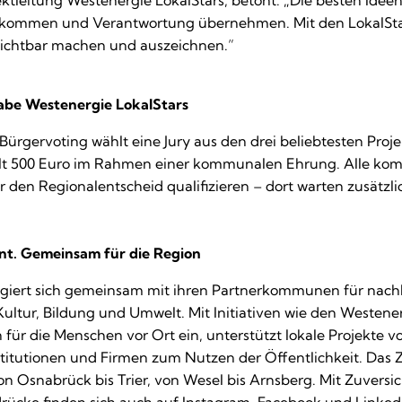
ktleitung Westenergie LokalStars, betont: „Die besten Ideen
mmen und Verantwortung übernehmen. Mit den LokalSta
 sichtbar machen und auszeichnen.”
abe Westenergie LokalStars
Bürgervoting wählt eine Jury aus den drei beliebtesten Proje
ält 500 Euro im Rahmen einer kommunalen Ehrung. Alle k
 den Regionalentscheid qualifizieren – dort warten zusätzlic
nt. Gemeinsam für die Region
giert sich gemeinsam mit ihren Partnerkommunen für nachha
ultur, Bildung und Umwelt. Mit Initiativen wie den Westener
für die Menschen vor Ort ein, unterstützt lokale Projekte 
stitutionen und Firmen zum Nutzen der Öffentlichkeit. Das 
on Osnabrück bis Trier, von Wesel bis Arnsberg. Mit Zuversi