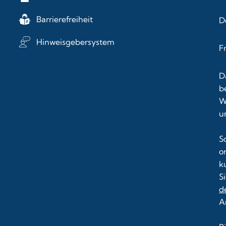
Barrierefreiheit
D
Hinweisgebersystem
F
D
b
W
u
S
o
k
S
d
A