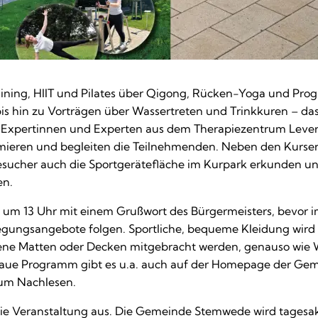
ining, HIIT und Pilates über Qigong, Rücken-Yoga und Prog
s hin zu Vorträgen über Wassertreten und Trinkkuren – da
. Expertinnen und Experten aus dem Therapiezentrum Leve
rmieren und begleiten die Teilnehmenden. Neben den Kurse
sucher auch die Sportgerätefläche im Kurpark erkunden un
en.
t um 13 Uhr mit einem Grußwort des Bürgermeisters, bevor 
egungsangebote folgen. Sportliche, bequeme Kleidung wird
ene Matten oder Decken mitgebracht werden, genauso wie 
naue Programm gibt es u.a. auch auf der Homepage der G
um Nachlesen.
t die Veranstaltung aus. Die Gemeinde Stemwede wird tagesak