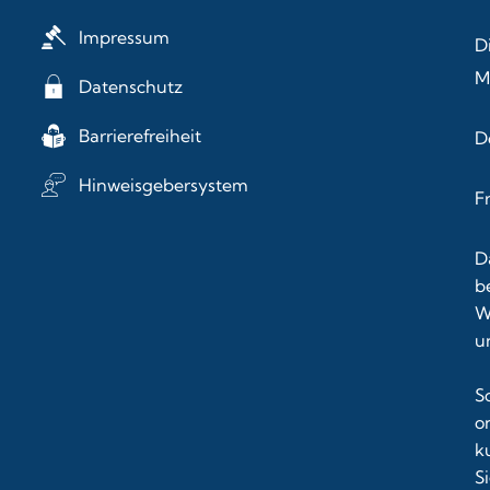
Impressum
D
M
Datenschutz
Barrierefreiheit
D
Hinweisgebersystem
F
D
b
W
u
S
o
k
S