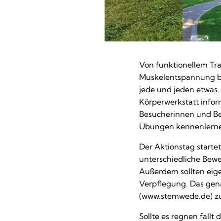
Von funktionellem Tra
Muskelentspannung bi
jede und jeden etwas
Körperwerkstatt info
Besucherinnen und Be
Übungen kennenlern
Der Aktionstag starte
unterschiedliche Bew
Außerdem sollten eig
Verpflegung. Das ge
(www.stemwede.de) z
Sollte es regnen fäll