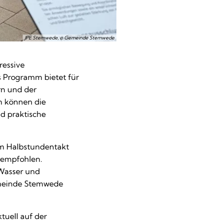
JPE Stemwede, © Gemeinde Stemwede
ressive
s Programm bietet für
rn und der
n können die
d praktische
im Halbstundentakt
 empfohlen.
Wasser und
emeinde Stemwede
tuell auf der