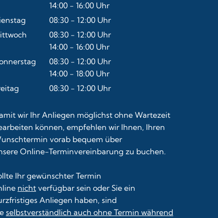
Von 08:30 bis 12:00 Uhr
14:00
-
16:00
Uhr
Von 14:00 bis 16:00 Uhr
ienstag
08:30
-
12:00
Uhr
Von 08:30 bis 12:00 Uhr
ittwoch
08:30
-
12:00
Uhr
Von 08:30 bis 12:00 Uhr
14:00
-
16:00
Uhr
Von 14:00 bis 16:00 Uhr
onnerstag
08:30
-
12:00
Uhr
Von 08:30 bis 12:00 Uhr
14:00
-
18:00
Uhr
Von 14:00 bis 18:00 Uhr
reitag
08:30
-
12:00
Uhr
Von 08:30 bis 12:00 Uhr
amit wir Ihr Anliegen möglichst ohne Wartezeit
earbeiten können, empfehlen wir Ihnen, Ihren
unschtermin vorab bequem über
nsere
Online-Terminvereinbarung
zu buchen.
ollte Ihr gewünschter Termin
nline
nicht
verfügbar sein oder Sie ein
urzfristiges Anliegen haben, sind
ie
selbstverständlich auch ohne Termin während