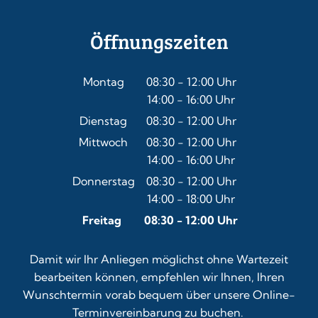
Öffnungszeiten
Montag
08:30
-
12:00
Uhr
14:00
-
16:00
Von 08:30 bis 12:00 Uhr
Uhr
Von 14:00 bis 16:00 Uhr
Dienstag
08:30
-
12:00
Uhr
Von 08:30 bis 12:00 Uhr
Mittwoch
08:30
-
12:00
Uhr
14:00
-
16:00
Von 08:30 bis 12:00 Uhr
Uhr
Von 14:00 bis 16:00 Uhr
Donnerstag
08:30
-
12:00
Uhr
14:00
-
18:00
Von 08:30 bis 12:00 Uhr
Uhr
Von 14:00 bis 18:00 Uhr
Freitag
08:30
-
12:00
Uhr
Von 08:30 bis 12:00 Uhr
Damit wir Ihr Anliegen möglichst ohne Wartezeit
bearbeiten können, empfehlen wir Ihnen, Ihren
Wunschtermin vorab bequem über unsere
Online-
Terminvereinbarung
zu buchen.