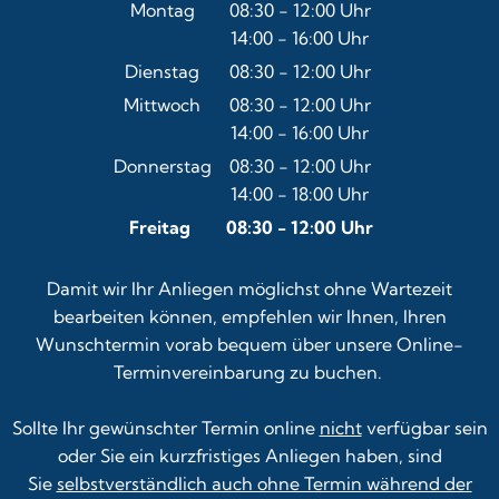
Montag
08:30
-
12:00
Uhr
14:00
-
16:00
Von 08:30 bis 12:00 Uhr
Uhr
Von 14:00 bis 16:00 Uhr
Dienstag
08:30
-
12:00
Uhr
Von 08:30 bis 12:00 Uhr
Mittwoch
08:30
-
12:00
Uhr
14:00
-
16:00
Von 08:30 bis 12:00 Uhr
Uhr
Von 14:00 bis 16:00 Uhr
Donnerstag
08:30
-
12:00
Uhr
14:00
-
18:00
Von 08:30 bis 12:00 Uhr
Uhr
Von 14:00 bis 18:00 Uhr
Freitag
08:30
-
12:00
Uhr
Von 08:30 bis 12:00 Uhr
Damit wir Ihr Anliegen möglichst ohne Wartezeit
bearbeiten können, empfehlen wir Ihnen, Ihren
Wunschtermin vorab bequem über unsere
Online-
Terminvereinbarung
zu buchen.
Sollte Ihr gewünschter Termin online
nicht
verfügbar sein
oder Sie ein kurzfristiges Anliegen haben, sind
Sie
selbstverständlich auch ohne Termin während der