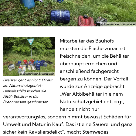
© Gemeinde Stemwede
Mitarbeiter des Bauhofs
mussten die Fläche zunächst
freischneiden, um die Behälter
überhaupt erreichen und
anschließend fachgerecht
© Gemeinde Stemwede
bergen zu können. Der Vorfall
Dreister geht es nicht: Direkt
am Naturschutzgebiet-
wurde zur Anzeige gebracht.
Hinweisschild wurden die
„Wer Altölbehälter in einem
Altöl-Behälter in die
Naturschutzgebiet entsorgt,
Brennnesseln geschmissen.
handelt nicht nur
verantwortungslos, sondern nimmt bewusst Schäden für
Umwelt und Natur in Kauf. Das ist eine Sauerei und ganz
sicher kein Kavaliersdelikt“, macht Stemwedes