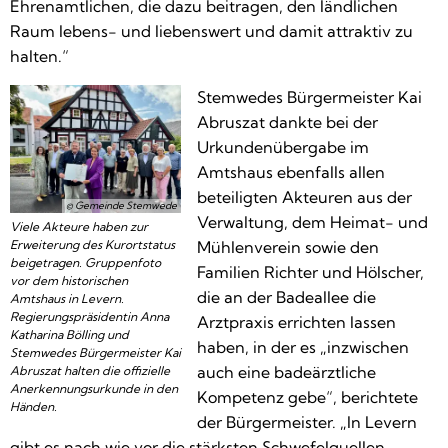
Ehrenamtlichen, die dazu beitragen, den ländlichen
Raum lebens- und liebenswert und damit attraktiv zu
halten.“
Stemwedes Bürgermeister Kai
Abruszat dankte bei der
Urkundenübergabe im
Amtshaus ebenfalls allen
beteiligten Akteuren aus der
© Gemeinde Stemwede
Verwaltung, dem Heimat- und
Viele Akteure haben zur
Erweiterung des Kurortstatus
Mühlenverein sowie den
beigetragen. Gruppenfoto
Familien Richter und Hölscher,
vor dem historischen
die an der Badeallee die
Amtshaus in Levern.
Regierungspräsidentin Anna
Arztpraxis errichten lassen
Katharina Bölling und
haben, in der es „inzwischen
Stemwedes Bürgermeister Kai
auch eine badeärztliche
Abruszat halten die offizielle
Anerkennungsurkunde in den
Kompetenz gebe“, berichtete
Händen.
der Bürgermeister. „In Levern
gibt es nach wie vor die stärksten Schwefelquellen