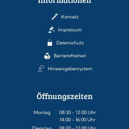
Kontakt
Impressum
Datenschutz
Barrierefreiheit
Hinweisgebersystem
Öffnungszeiten
Montag
08:30
-
12:00
Uhr
14:00
-
16:00
Von 08:30 bis 12:00 Uhr
Uhr
Von 14:00 bis 16:00 Uhr
Dienstag
08:30
-
12:00
Uhr